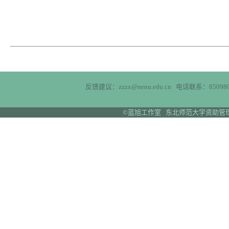
反馈建议：zzzx@nenu.edu.cn 电话联系：850980
©蓝旭工作室 东北师范大学资助管理中心