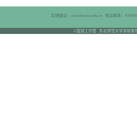
反馈建议：zzzx@nenu.edu.cn 电话联系：850980
©蓝旭工作室 东北师范大学资助管理中心