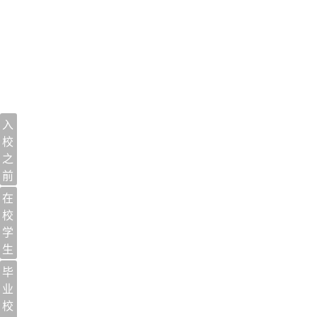
入
校
之
前
在
校
学
生
毕
业
校