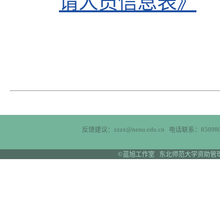
请人员信息表》
反馈建议：zzzx@nenu.edu.cn 电话联系：850980
©蓝旭工作室 东北师范大学资助管理中心