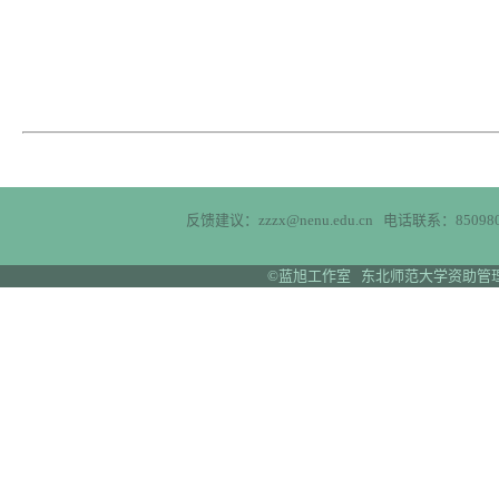
反馈建议：zzzx@nenu.edu.cn 电话联系：850980
©蓝旭工作室 东北师范大学资助管理中心