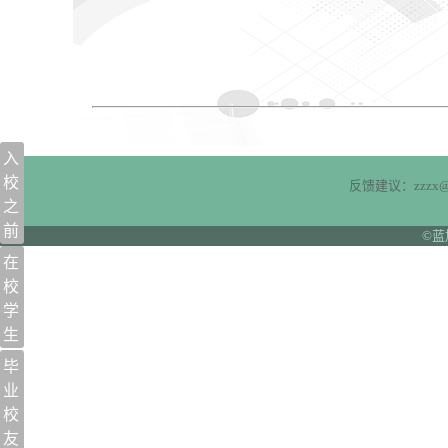
入
校
反馈建议：zzzx@n
之
前
©蓝
在
校
学
生
毕
业
校
友